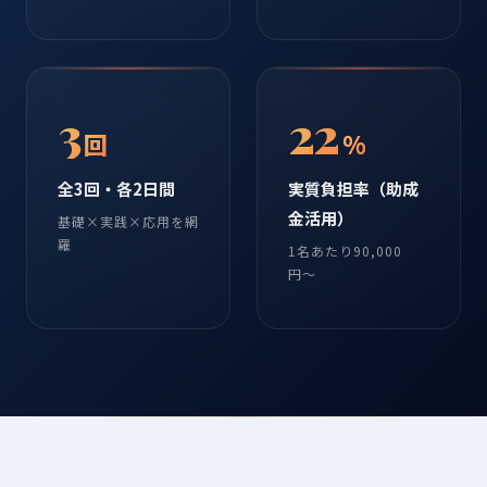
3
22
回
%
全3回・各2日間
実質負担率（助成
金活用）
基礎×実践×応用を網
羅
1名あたり90,000
円〜