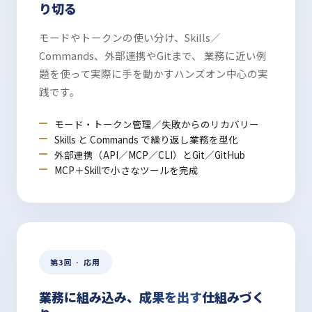
り切る
モードやトークンの使い分け、Skills／
Commands、外部連携やGitまで、 業務に近い例
題を使って実際に手を動かすハンズオン中心の実
践です。
モード・トークン管理／失敗からのリカバリー
Skills と Commands で繰り返し業務を型化
外部連携（API／MCP／CLI）とGit／GitHub
MCP＋Skillで小さなツールを完成
第3回 · 応用
業務に組み込み、
成果を出す
仕組みづく