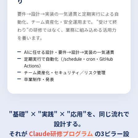
り
要件→設計→実装の一気通貫と定期実行による自
動化、チーム資産化・安全運用まで。 "受けて終
わり"の研修ではなく、業務に組み込める活用力
を養います。
AIに任せる設計・要件→設計→実装の一気通貫
定期実行で自動化（/schedule・cron・GitHub
Actions）
チーム資産化・セキュリティ／リスク管理
卒業制作・発表
"基礎" × "実践" × "応用"を、同じ流れで
設計する。
それが
Claude研修プログラム
の3ピラー設