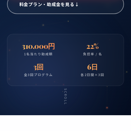
料金プラン・助成金を見る
↓
310,000円
22%
1名当たり助成額
負担率 / 名
3回
6日
全3回プログラム
各2日間×3回
SCROLL