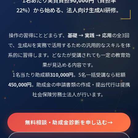
1名あたり実質負担
90,000円
（負担率
22%）から始める、法人向け生成AI研修。
操作の習得にとどまらず、
基礎 → 実践 → 応用
の全3回
で、生成AIを実務で活用するための汎用的なスキルを体
系的に習得します。どなたが受講されても一定の教育効
果が見込める内容です。
1名当たり助成額
310,000円
。5名一括受講なら総額
450,000円
。助成金の申請書類の作成・提出代行は提携
社会保険労務士法人が行います。
無料相談・助成金診断を申し込む
→