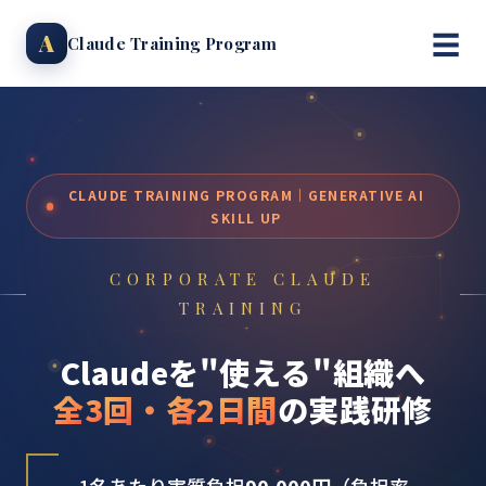
☰
A
Claude Training Program
CLAUDE TRAINING PROGRAM｜GENERATIVE AI
SKILL UP
CORPORATE CLAUDE
TRAINING
C
l
a
u
d
e
を
"
使
え
る
"
組
織
へ
全
3
回
・
各
2
日
間
の
実
践
研
修