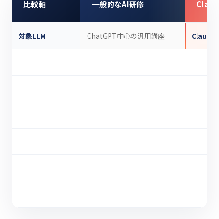
比較軸
一般的なAI研修
Cla
対象LLM
ChatGPT中心の汎用講座
Claud