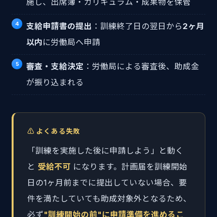
施し、出席簿・カリキュラム・成果物を保管
支給申請書の提出
：訓練終了日の翌日から
2ヶ月
以内
に労働局へ申請
審査・支給決定
：労働局による審査後、助成金
が振り込まれる
⚠️ よくある失敗
「訓練を実施した後に申請しよう」と動く
と
受給不可
になります。計画届を訓練開始
日の1ヶ月前までに提出していない場合、要
件を満たしていても助成対象外となるため、
必ず
"訓練開始の前"に申請準備を進めるこ