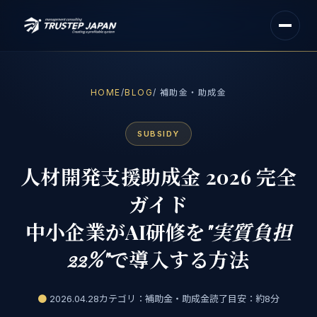
HOME
/
BLOG
/ 補助金・助成金
SUBSIDY
人材開発支援助成金 2026 完全
ガイド
中小企業がAI研修を
"実質負担
22%"
で導入する方法
●
2026.04.28
カテゴリ：補助金・助成金
読了目安：約8分