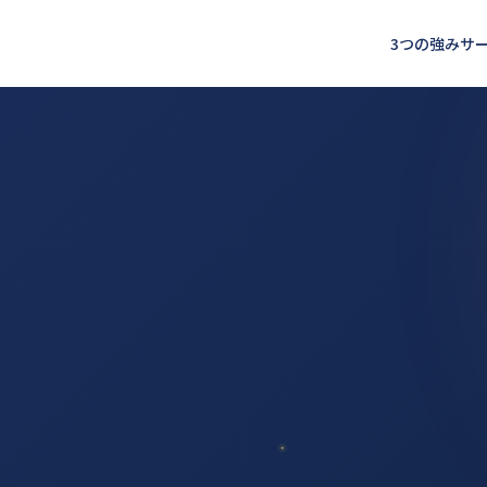
3つの強み
サ