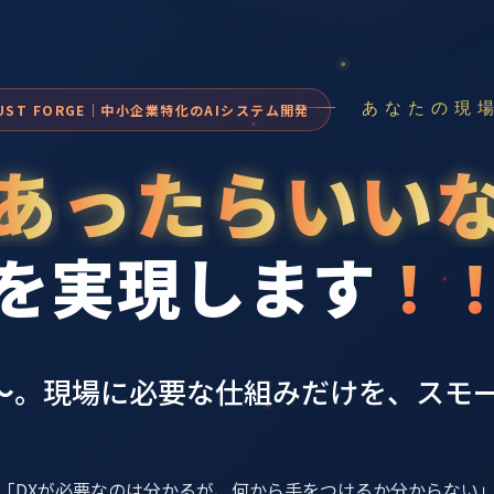
あなたの現
UST FORGE｜中小企業特化のAIシステム開発
あ
っ
た
ら
い
い
を
実
現
し
ま
す
！
〜
。現場に必要な仕組みだけを、スモ
「DXが必要なのは分かるが、何から手をつけるか分からない