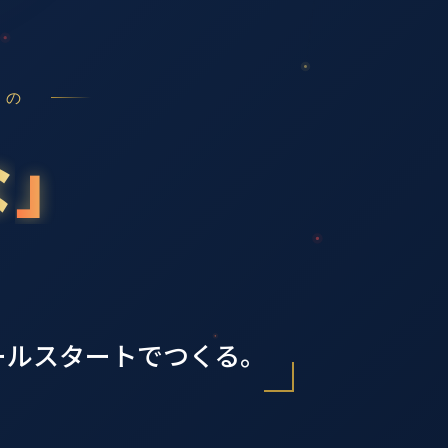
場の
な
」
！
ールスタートでつくる。
」