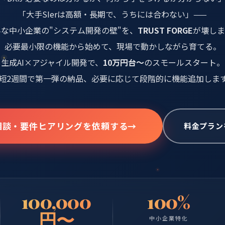
「大手SIerは高額・長期で、うちには合わない」——
んな中小企業の"システム開発の壁"を、
TRUST FORGE
が壊しま
必要最小限の機能から始めて、現場で動かしながら育てる。
app.trustforge.jp/dashboard
ge.jp/ai-assistant
生成AI×アジャイル開発で、
10万円台〜
のスモールスタート。
オンライン
売上サマリー
📊 ダッシュボード
AIアシスタント
短2週間で第一弾の納品、必要に応じて段階的に機能追加しま
📋 案件管理
今月の売上データをまとめて
¥3.2M
+18%
👥 顧客一覧
今月売上
🤖 AI
前月比
です。
+18%
で前月比
320万円
今月の売上は
📄 請求書
トップ案件は「Webアプリ開発」(48万円)です。
相談・要件ヒアリングを依頼する
→
料金プラン
⚙️ 設定
請求書を自動作成して
🤖 AI
ステー
案件名
3件の請求書を作成しました。
完了
Webアプリ開発
📄 invoice_047.pdf
📄 invoice_048.pdf
進行中
AI Bot導入
メッセージを入力...
進行中
業務自動化
送信
100,000
100%
円〜
中小企業特化