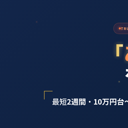
TR
「
最短
2週間
・
10万円台