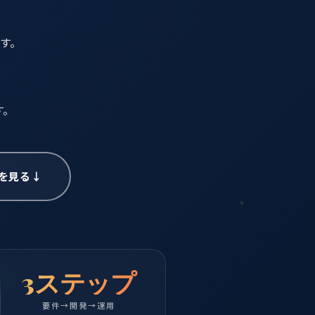
す。
リアルタイム
す。
47
案件数
を見る
↓
金額
タス
¥480K
¥250K
¥180K
3ステップ
要件→開発→運用