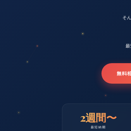
そ
app.trustfor
最
📊 ダッシュボード
🤖 AIアシスタント
🔄 自動化フロー
📈 レポート
無料
⚙️ 設定
2週間〜
最短納期