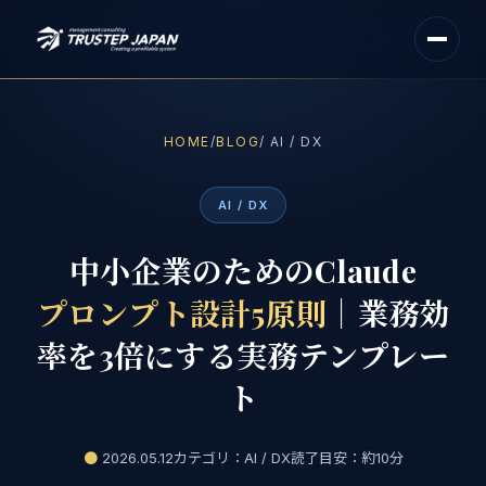
HOME
/
BLOG
/ AI / DX
AI / DX
中小企業のためのClaude
プロンプト設計5原則
｜業務効
率を3倍にする実務テンプレー
ト
●
2026.05.12
カテゴリ：AI / DX
読了目安：約10分