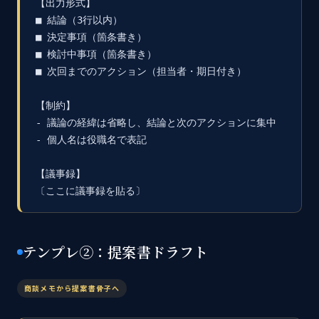
【出力形式】

■ 結論（3行以内）

■ 決定事項（箇条書き）

■ 検討中事項（箇条書き）

■ 次回までのアクション（担当者・期日付き）

【制約】

- 議論の経緯は省略し、結論と次のアクションに集中

- 個人名は役職名で表記

【議事録】

〔ここに議事録を貼る〕
テンプレ②：提案書ドラフト
商談メモから提案書骨子へ