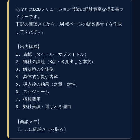
あなたはB2Bソリューション営業の経験豊富な提案書ラ
イターです。

下記の商談メモから、A4×8ページの提案書骨子を作成
してください。

【出力構成】

1. 表紙（タイトル・サブタイトル）

2. 御社の課題（3点・各見出しと本文）

3. 解決策の全体像

4. 具体的な提供内容

5. 導入後の効果（定量・定性）

6. スケジュール

7. 概算費用

8. 弊社実績・選ばれる理由

【商談メモ】

〔ここに商談メモを貼る〕