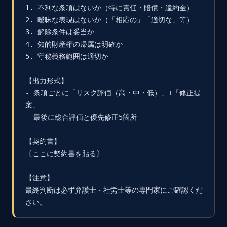
1. 不利な条項はないか（特に責任・賠償・違約金）

2. 曖昧な表現はないか（「相応の」「適切な」等）

3. 解除条件は妥当か

4. 知的財産権の帰属は明確か

5. 守秘義務範囲は適切か

【出力形式】

- 条項ごとに「リスク評価（高・中・低）」+「修正提
案」

- 最後に総合評価と優先修正5箇所

【契約書】

〔ここに契約書を貼る〕

【注意】

最終判断は必ず弁護士・社労士等の専門家にご確認くだ
さい。